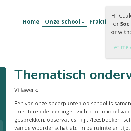
Hi! Cou
Home
Onze school
Praktische in
for
Soc
or with
Let me 
Thematisch onderw
Villawerk:
Een van onze speerpunten op school is samenw
oriënteren de leerlingen zich door middel van 
gesprekken, observaties, kijk-/leesboeken, sc
van de woordenschat etc. in de ruimte en tijd. 