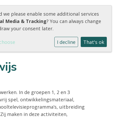
ld we please enable some additional services
fo
Ouders
Communicatie
Contact
ial Media & Tracking
? You can always change
draw your consent later.
choose
I decline
That's ok
ijs
erken. In de groepen 1, 2 en 3
vrij spel, ontwikkelingsmateriaal,
hooltelevisieprogramma’s, uitbreiding
Zij maken in deze activiteiten,